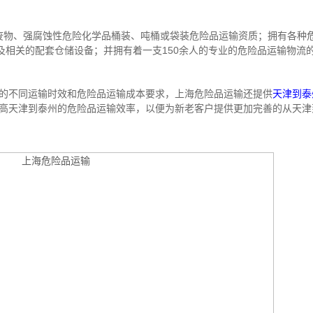
疗废物、强腐蚀性危险化学品桶装、吨桶或袋装危险品运输资质；拥有各种
及相关的配套仓储设备；并拥有着一支150余人的专业的危险品运输物流
的不同运输时效和危险品运输成本要求，上海危险品运输还提供
天津到泰
高天津到泰州的危险品运输效率，以便为新老客户提供更加完善的从天津