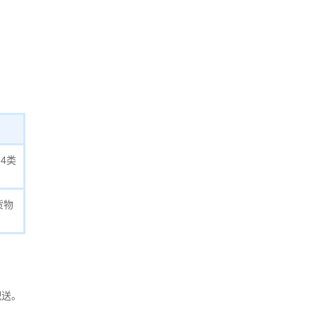
4类
货物
配送。