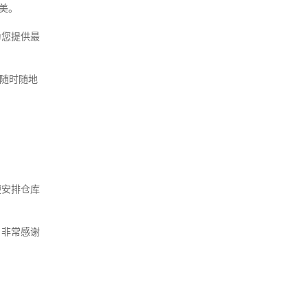
美。
为您提供最
随时随地
便安排仓库
，非常感谢