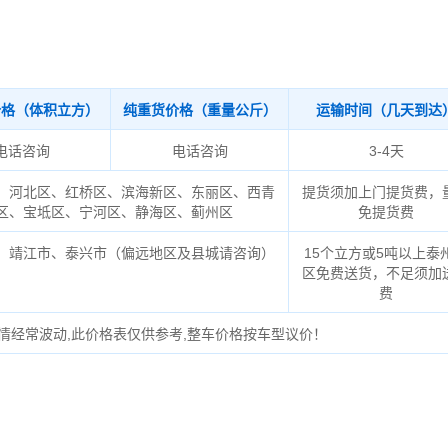
价格（体积立方）
纯重货价格（重量公斤）
运输时间（几天到达
电话咨询
电话咨询
3-4天
、河北区、红桥区、滨海新区、东丽区、西青
提货须加上门提货费，
区、宝坻区、宁河区、静海区、蓟州区
免提货费
、靖江市、泰兴市（偏远地区及县城请咨询）
15个立方或5吨以上泰
区免费送货，不足须加
费
情经常波动,此价格表仅供参考,整车价格按车型议价！