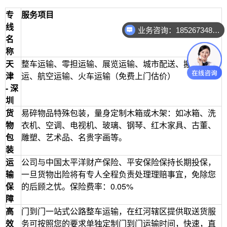
专
服务项目
业务咨询：18526734888
线
名
业务咨询：18526734888
称
天
整车运输、零担运输、展览运输、城市配送、搬家托
津
运、航空运输、火车运输（免费上门估价）
- 深
圳
货
易碎物品特殊包装，量身定制木箱或木架：如冰箱、洗
物
衣机、空调、电视机、玻璃、钢琴、红木家具、古董、
包
雕塑、艺术品、名贵字画等。
装
运
公司与中国太平洋财产保险、平安保险保持长期投保，
输
一旦货物出险将有专人全程负责处理理赔事宜，免除您
保
的后顾之忧。保险费率：0.05%
障
高
门到门一站式公路整车运输，在红河辖区提供取送货服
效
务可按照您的要求单独定制门到门运输时间，快速，直