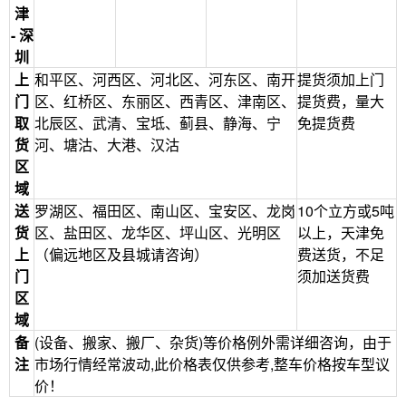
津
- 深
圳
上
和平区、河西区、河北区、河东区、南开
提货须加上门
门
区、红桥区、东丽区、西青区、津南区、
提货费，量大
取
北辰区、武清、宝坻、蓟县、静海、宁
免提货费
货
河、塘沽、大港、汉沽
区
域
送
罗湖区、福田区、南山区、宝安区、龙岗
10个立方或5吨
货
区、盐田区、龙华区、坪山区、光明区
以上，天津免
上
（偏远地区及县城请咨询）
费送货，不足
门
须加送货费
区
域
备
(设备、搬家、搬厂、杂货)等价格例外需详细咨询，由于
注
市场行情经常波动,此价格表仅供参考,整车价格按车型议
价！