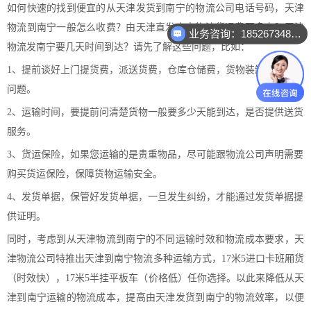
如何快速的找到便宜的从天津发货到南宁的物流公司电话号码，天津
物流到南宁一般怎么收费？由天津直发南宁物流货运费要多少？天津
业务咨询：18526734888
业务咨询：18526734888
物流发南宁要几天时间到达？请先了解这些问题，比如：
1、提前谈好上门提货费，派送货费，仓库仓储费，货物装卸费等运费
问题。
2、运输时间，要提前问清楚货物一般要多少天能到达，是否提供送货
服务。
3、货运保险，如果您运输的是贵重物品，尽可能跟物流公司声明需要
购买货运保险，保障货物运输安全。
4、发货单据，保管好发货单据，一旦发生纠纷，才能通过发货单据提
供证明。
同时，考虑到从天津物流到南宁的不同运输时效和物流成本要求，天
津物流公司特推出
天津到南宁物流
多种运输方式，17米5进口卡班厢货
（时效快），17米5半挂平板车（价格低）任你选择。以此来降低从天
津到南宁运输的物流成本，提高由天津发货到南宁的物流效率，以便