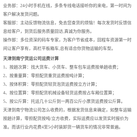
业务部：24小时手机在线，多条专线电话接听你的来电，第一时间为
客户解决发货问题。
客服部：主动反馈物流信息，免去您查货的烦恼！每次发货时反馈信
息给客户，到货后服务质量回访,真诚为你服务。
操作部：多位资深的码车专家，为客户节省成本，回程车资源第一时
间让客户享有，高栏平板箱车,总有适合你货物运输的车型。
天津到南宁货运公司运费计算
1、按趟次算：找大货车、小货车、整车包车运费按单趟收费；
2、按重量算：零担配货重货运费按吨计算；
3、按体积算：零担配货轻货泡货运费按立方计算；
4、按位置算：零担配货机械设备轻货运费按占车厢位置算；
5、按公斤算：托运几十公斤到一两百公斤小票货运费按公斤算。
天津到南宁物流公司怎么收费的，根据发货信息来确定，如整车运输
按趟计算，零担配货按吨/立方收费，实际运费应以发货实时报价为
准。而该行业内花费4至5小时装卸货一辆货车的情况非常普遍。