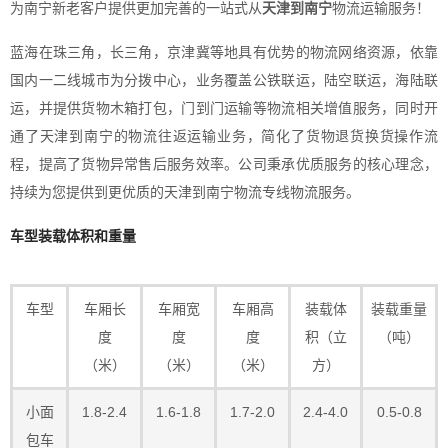
为南宁新老客户提供更加完善的一站式从
天津到南宁
物流运输服务！
蓝海在珠三角，长三角，京津冀等地具有优势的物流网络资源，依靠
国内一二线城市为分拨中心，业务覆盖公铁联运，陆空联运，海陆联
运，并提供货物木箱打包，门到门运输等物流相关增值服务，同时开
通了天津到南宁的物流往返运输业务，简化了货物退货换货操作流
程，提高了货物异常售后服务效率。公司秉承优质服务的核心理念，
持续为您提供到更优质的天津到南宁物流专线物流服务。
车型装载体积和重量
车型
车厢长
车厢宽
车厢高
装载体
装载重量
度
度
度
积（立
（吨）
（米）
（米）
（米）
方）
小面
1.8-2.4
1.6-1.8
1.7-2.0
2.4-4.0
0.5-0.8
包车